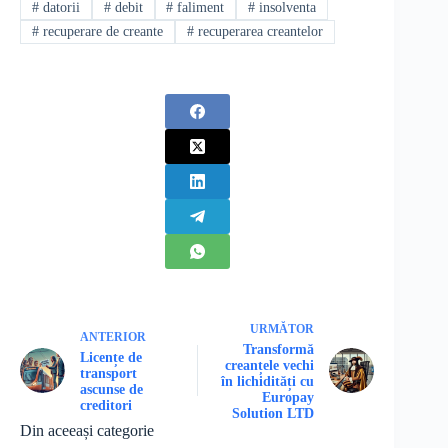
#
datorii
#
debit
#
faliment
#
insolventa
#
recuperare de creante
#
recuperarea creantelor
URMĂTOR
ANTERIOR
Transformă
Licențe de
creanțele vechi
transport
în lichidități cu
ascunse de
Europay
creditori
Solution LTD
Din aceeași categorie