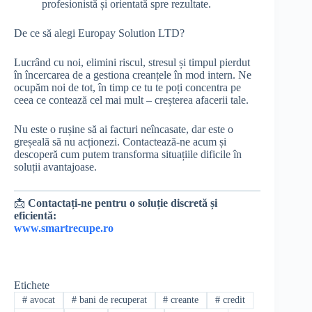
profesionistă și orientată spre rezultate.
De ce să alegi Europay Solution LTD?
Lucrând cu noi, elimini riscul, stresul și timpul pierdut
în încercarea de a gestiona creanțele în mod intern. Ne
ocupăm noi de tot, în timp ce tu te poți concentra pe
ceea ce contează cel mai mult – creșterea afacerii tale.
Nu este o rușine să ai facturi neîncasate, dar este o
greșeală să nu acționezi. Contactează-ne acum și
descoperă cum putem transforma situațiile dificile în
soluții avantajoase.
📩
Contactați-ne pentru o soluție discretă și
eficientă:
www.smartrecupe.ro
Etichete
#
avocat
#
bani de recuperat
#
creante
#
credit