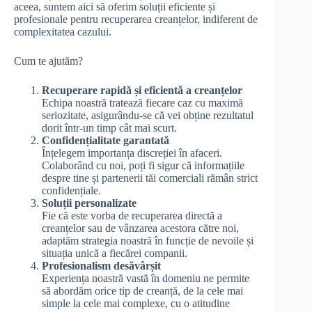
aceea, suntem aici să oferim soluții eficiente și
profesionale pentru recuperarea creanțelor, indiferent de
complexitatea cazului.
Cum te ajutăm?
Recuperare rapidă și eficientă a creanțelor
Echipa noastră tratează fiecare caz cu maximă
seriozitate, asigurându-se că vei obține rezultatul
dorit într-un timp cât mai scurt.
Confidențialitate garantată
Înțelegem importanța discreției în afaceri.
Colaborând cu noi, poți fi sigur că informațiile
despre tine și partenerii tăi comerciali rămân strict
confidențiale.
Soluții personalizate
Fie că este vorba de recuperarea directă a
creanțelor sau de vânzarea acestora către noi,
adaptăm strategia noastră în funcție de nevoile și
situația unică a fiecărei companii.
Profesionalism desăvârșit
Experiența noastră vastă în domeniu ne permite
să abordăm orice tip de creanță, de la cele mai
simple la cele mai complexe, cu o atitudine