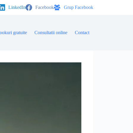
LinkedIn
Facebook
Grup Facebook
ookuri gratuite
Consultatii online
Contact