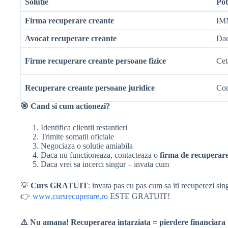
Solutie
Pot
Firma recuperare creante
IMM
Avocat recuperare creante
Dac
Firme recuperare creante persoane fizice
Cet
Recuperare creante persoane juridice
Con
🎯
Cand si cum actionezi?
Identifica clientii restantieri
Trimite somatii oficiale
Negociaza o solutie amiabila
Daca nu functioneaza, contacteaza o
firma de recuperare
Daca vrei sa incerci singur – invata cum
💡
Curs GRATUIT
: invata pas cu pas cum sa iti recuperezi sin
👉
www.cursrecuperare.ro
ESTE GRATUIT!
⚠️
Nu amana! Recuperarea intarziata = pierdere financiara