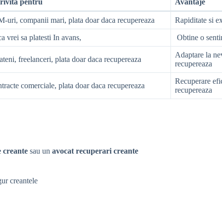
rivita pentru
Avantaje
-uri, companii mari, plata doar daca recupereaza
Rapiditate si e
a vrei sa platesti In avans,
Obtine o senti
Adaptare la nev
ateni, freelanceri, plata doar daca recupereaza
recupereaza
Recuperare efic
tracte comerciale, plata doar daca recupereaza
recupereaza
 creante
sau un
avocat recuperari creante
gur creantele