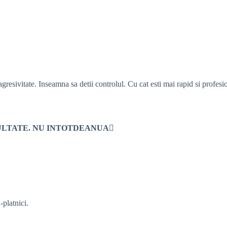
esivitate. Inseamna sa detii controlul. Cu cat esti mai rapid si profesion
ULTATE. NU INTOTDEANUA

-platnici.