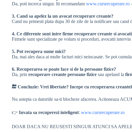
Da, poti incerca singur. Iti recomandam
www.cursrecuperare.ro
–
3. Cand sa apelez la un avocat recuperare creante?
Cand nu primesti plata dupa 30 de zile de la notificare sau cand 
4. Ce diferente sunt intre firme recuperare creante si avocat
Firmele sunt specializate pe volum si proceduri, avocatii intervin
5. Pot recupera sume mici?
Da, mai ales daca ai multe facturi mici neincasate. Se pot cumula s
6. Recuperarea se poate face si de la persoane fizice?
Da, prin
recuperare creante persoane fizice
sau apeland la
fir
🔚
Concluzie: Vrei libertate? Incepe cu recuperarea creante
Nu astepta ca datoriile sa-ti blocheze afacerea. Actioneaza ACUM.
👉
Invata sa recuperezi inteligent
:
www.cursrecuperare.ro
DOAR DACA NU REUSESTI SINGUR ATUNCI SA APELE