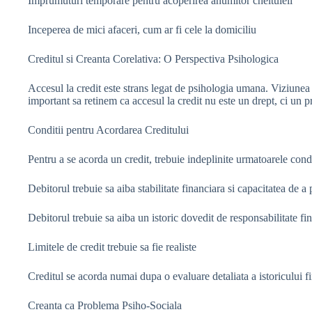
Imprumuturi temporare pentru acoperirea anumitor cheltuieli
Inceperea de mici afaceri, cum ar fi cele la domiciliu
Creditul si Creanta Corelativa: O Perspectiva Psihologica
Accesul la credit este strans legat de psihologia umana. Viziunea 
important sa retinem ca accesul la credit nu este un drept, ci un pr
Conditii pentru Acordarea Creditului
Pentru a se acorda un credit, trebuie indeplinite urmatoarele condi
Debitorul trebuie sa aiba stabilitate financiara si capacitatea de a p
Debitorul trebuie sa aiba un istoric dovedit de responsabilitate fi
Limitele de credit trebuie sa fie realiste
Creditul se acorda numai dupa o evaluare detaliata a istoricului fi
Creanta ca Problema Psiho-Sociala