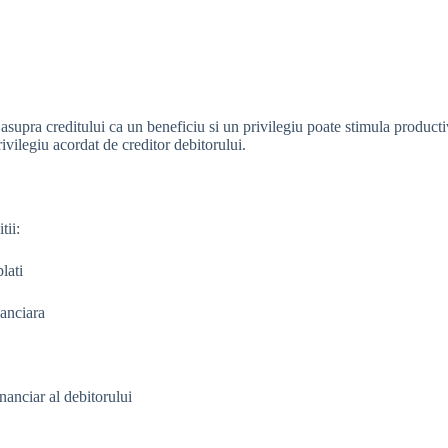
asupra creditului ca un beneficiu si un privilegiu poate stimula producti
ivilegiu acordat de creditor debitorului.
tii:
lati
nanciara
nanciar al debitorului