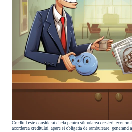
Creditul este considerat cheia pentru stimularea cresterii economi
acordarea creditului, apare si obligatia de rambursare, generand as