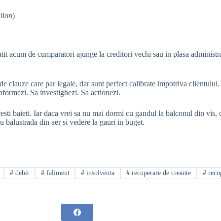
lion)
tit acum de cumparatori ajunge la creditori vechi sau in plasa administr
uze care par legale, dar sunt perfect calibrate impotriva clientului. S
informezi. Sa investighezi. Sa actionezi.
 baieti. Iar daca vrei sa nu mai dormi cu gandul la balconul din vis, ci 
alustrada din aer si vedere la gauri in buget.
#
debit
#
faliment
#
insolventa
#
recuperare de creante
#
recup