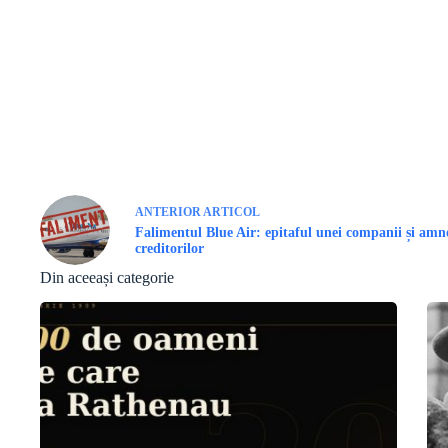
ANTERIOR
ARTICOL
Falimentul Blue Air: epitaful unei companii și amn
creditorilor
Din aceeași categorie