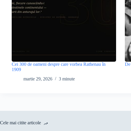
Cei 300 de oameni despre care vorbea Rathenau în
De 
1909
martie 29, 2026
3 minute
Cele mai citite articole