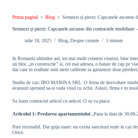
Prima pagină
Blog
Semnezi și pierzi: Capcanele ascunse 
Semnezi și pierzi: Capcanele ascunse din contractele imobilia
iulie 18, 2025
Blog
,
Despre creante
3 minute
In Romania ultimilor ani, tot mai multi cetateni visatori, bine inten
un bloc „in constructie” si, cel mai adesea, o bataie de cap pe vi
dar care in realitate sunt atent calibrate sa garanteze doar pierderi
Studiu de caz: IBO MARINA SRL. O firma de dezvoltare imobiliara 
avansuri sperand sa-si vada visul cu ochii. Astazi, firma e in inso
Sa luam contractul articol cu articol. O sa va placa.
Articolul 1: Predarea apartamentului
„Pana la data de 30.06.2
Pare rezonabil. Dar grija mare: nu exista sanctiuni reale in caz 
Orice.