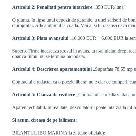
Articolul 2: Penalitati pentru intarziere
„350 EUR/luna”
O gluma. In lipsa unui depozit de garantie, a unei scrisori de bon
chirografar. Adica ultimul la coada. Mai ai si tu o sansa daca mai
Articolul 3: Plata avansului
„16.000 EUR + 6.000 EUR la semna
Superb. Firma incaseaza grosul in avans, tu n-ai niciun drept real
doar ca filmul nu se termina niciodata.
Articolul 4: Descrierea apartamentului
„Suprafata 78,55 mp uti
Contractul e redactat ca o poezie libera: nu e clar ce cumperi, ca
Articolul 5: Clauza de reziliere
„Contractul se reziliaza daca una
Aparent echitabil. In realitate, dezvoltatorul poate intarzia la infi
Si acum, cireasa de pe faliment:
BILANTUL IBO MARINA la zi (date oficiale):