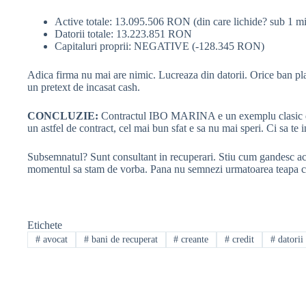
Active totale: 13.095.506 RON (din care lichide? sub 1 mi
Datorii totale: 13.223.851 RON
Capitaluri proprii: NEGATIVE (-128.345 RON)
Adica firma nu mai are nimic. Lucreaza din datorii. Orice ban pla
un pretext de incasat cash.
CONCLUZIE:
Contractul IBO MARINA e un exemplu clasic de cla
un astfel de contract, cel mai bun sfat e sa nu mai speri. Ci sa te 
Subsemnatul? Sunt consultant in recuperari. Stiu cum gandesc acesti
momentul sa stam de vorba. Pana nu semnezi urmatoarea teapa cu b
Etichete
#
avocat
#
bani de recuperat
#
creante
#
credit
#
datorii