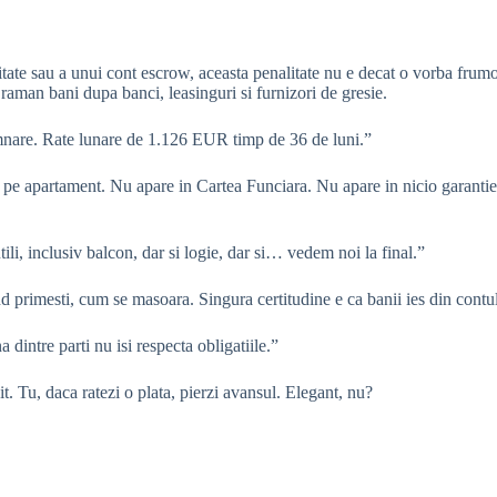
itate sau a unui cont escrow, aceasta penalitate nu e decat o vorba frumo
 raman bani dupa banci, leasinguri si furnizori de gresie.
re. Rate lunare de 1.126 EUR timp de 36 de luni.”
 pe apartament. Nu apare in Cartea Funciara. Nu apare in nicio garantie. 
li, inclusiv balcon, dar si logie, dar si… vedem noi la final.”
nd primesti, cum se masoara. Singura certitudine e ca banii ies din contul
 dintre parti nu isi respecta obligatiile.”
nit. Tu, daca ratezi o plata, pierzi avansul. Elegant, nu?