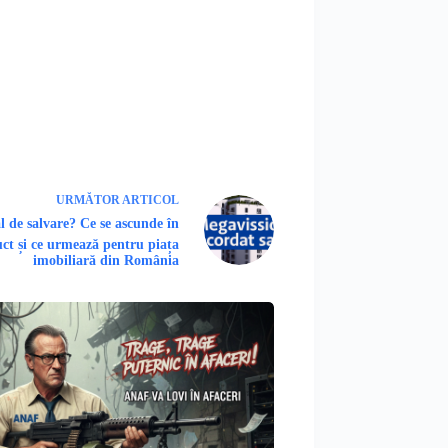
URMĂTOR
ARTICOL
l de salvare? Ce se ascunde în
uct și ce urmează pentru piața
imobiliară din România