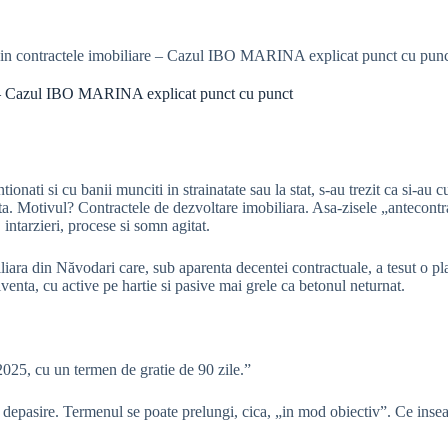
din contractele imobiliare – Cazul IBO MARINA explicat punct cu pun
re – Cazul IBO MARINA explicat punct cu punct
tionati si cu banii munciti in strainatate sau la stat, s-au trezit ca si-au
ata. Motivul? Contractele de dezvoltare imobiliara. Asa-zisele „antecontra
, intarzieri, procese si somn agitat.
din Năvodari care, sub aparenta decentei contractuale, a tesut o plasa
lventa, cu active pe hartie si pasive mai grele ca betonul neturnat.
025, cu un termen de gratie de 90 zile.”
de depasire. Termenul se poate prelungi, cica, „in mod obiectiv”. Ce inse