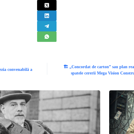
🏗️ „Concordat de carton” sau plan rea
ezia convenabilă a
spatele cererii Mega Vision Constr