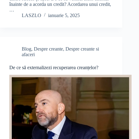
înainte de a acorda un credit? Acordarea unui credit,
…
LASZLO
ianuarie 5, 2025
Blog
,
Despre creante
,
Despre creante si
afaceri
De ce să externalizezi recuperarea creanțelor?