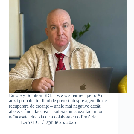
Europay Solution SRL – www.smartrecupe.ro Ai
auzit probabil tot felul de povești despre agențiile de
recuperare de creanțe – unele mai negative decât
altele. Când afacerea ta suferă din cauza facturilor
neîncasate, decizia de a colabora cu o firmă de…
LASZLO
aprilie 25, 2025