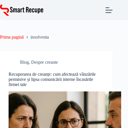
Sari
la
conținut
Prima pagină
insolventa
Blog
,
Despre creante
Recuperarea de creanțe: cum afectează vânzările
permisive și lipsa comunicării interne încasările
firmei tale