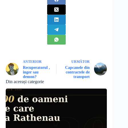
ANTERIOR
URMĂTOR
Recuperatorul ,
Capcanele din
inger sau
contractele de
demon?
transport
Din aceeași categorie