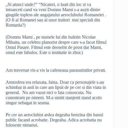
„Si atunci unde?” “Nicaieri, o luati din loc si va
intoarceti cand va veni Domnu Mami s-a auzit dintre
gingiile topless ale angajatului aeroclubului Romaneiei .
(O fi al Romanei sau al unor traitori mai speciali din
Romania?)
(Domnu Mami , pe numele lui din buletin Nicolae
Mihaita, un celebru planorist despre care s-a facut filmul
Omul Pasare. Filmul este deosebit de prost dar Mami,
omul este fabulos. Este o institutie in zbor.)
Am traversat vis-a vis la cafeneaua parasutistilor privati.
Atmosfera era relaxata, faina. Doar ca personajele s-au
schimbat in anii in care am lipsit de pe cer si din viata in
general. Nu am vazut nici o fata cunoscuta. Nu
cunosteam pe nimeni. M-a simtit stanjenit stand acolo
singur nebagat in seama.
Pe cer un aeroclubist ardea degeaba benzina din banul
public facand acrobatie. Degeaba. Adica acrobatia nu
foloseste nimanui.