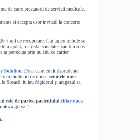
te de catre prestatorii de servicii medicale.
umente si accepta usor invitatii la concerte
 20 + ani de recuperare. Cat tupeu trebuie sa
-a ajutat, ti-a redat sanatatea sau ti-a scos
 ta petrecuta prin nu stiu ce cartier
y Solution.
Doar ca avem jurisprudenta
ele mai multe ori recunosc
semnele unei
 la Sosacă, îti iau frigiderul și aragazul sa
 lui este de partea pacientului
chiar daca
dontoză gravă.”
ta.