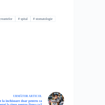
creantelor
#
spital
#
stomatologie
URMĂTOR
ARTICOL
e la inchisoare doar pentru ca
entei la timp pentru firma ta?