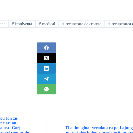
ant
#
insolventa
#
medical
#
recuperare de creante
#
recuperarea 
cu Ion zis
anciari au
lanesti Gorj
Ti-ai imaginat vreodata ca poti ajung
re srl condus de
nu ceri deschiderea procedurii insolv