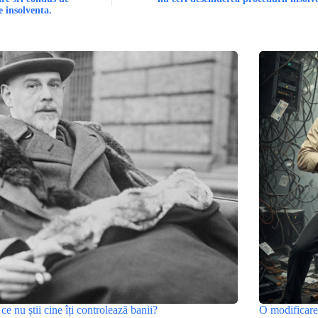
e insolventa.
ce nu știi cine îți controlează banii?
O modificare