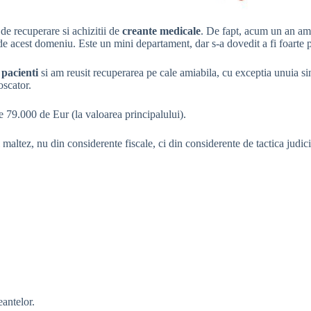
e recuperare si achizitii de
creante medicale
. De fapt, acum un an am 
e acest domeniu. Este un mini departament, dar s-a dovedit a fi foarte pr
 pacienti
si am reusit recuperarea pe cale amiabila, cu exceptia unuia si
oscator.
 79.000 de Eur (la valoarea principalului).
 maltez, nu din considerente fiscale, ci din considerente de tactica jud
eantelor.