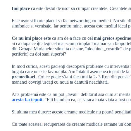
Imi place
ca este destul de usor sa cumpar creantele. Creantele sun
Este usor si foarte placut sa fac networking cu medicii. Nu stiu d
simfonice si vernisaje. Iar pentru mine, acesta este mediul ideal p
Ce nu imi place este
ca am de-a face cu
cel mai gretos specim
ai ca dupa ce îți alegi cel mai scump implant mamar sau bioportela
din Groapa Marianelor stima ta de sine, înlocuind „cosurile” de pe 
periferic) cu doi sani superbi?
In mod curios, acesti pacienți descoperă probleme cu interventia
bogata care ne este favorabila. Am întalnit asemenea tepari de la
premeditari
„Ori ce poate să-mi faca îmi ia 2- 3 Ron din pensie
mananci covrigi uscați cu noua ta dantură neachitată.
Alta problemă este ca nu pot „tavali” debitorul asa cum ar merita
acesta l-a tepuit.
“Fiti bland cu ea, ca saraca toata viata a fost 
Si ultima mea durere: aceste creante medicale nu poartă penalitati
Cu toate acestea, recuperarea de creante medicale ramane un dom