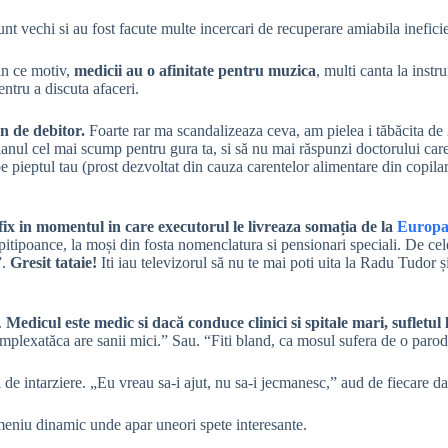
t vechi si au fost facute multe incercari de recuperare amiabila ineficien
in ce motiv,
medicii au o afinitate pentru muzica
, multi canta la instr
entru a discuta afaceri.
en de debitor.
Foarte rar ma scandalizeaza ceva, am pielea i tăbăcita de
nul cel mai scump pentru gura ta, si să nu mai răspunzi doctorului care te
pieptul tau (prost dezvoltat din cauza carentelor alimentare din copilara
fix in momentul in care executorul le livreaza somația de la
Europa
 pitipoance, la moși din fosta nomenclatura si pensionari speciali. De c
”.
Gresit tataie!
Iti iau televizorul să nu te mai poti uita la Radu Tudor și
.
Medicul este medic si dacă conduce clinici si spitale mari, sufletul
complexatăca are sanii mici.” Sau. “Fiti bland, ca mosul sufera de o paro
 de intarziere. „Eu vreau sa-i ajut, nu sa-i jecmanesc,” aud de fiecare da
eniu dinamic unde apar uneori spete interesante.