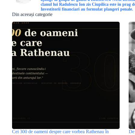
clanul lui Radulescu Ion zis Ciupilica este in prag d
Investitorii financiari au formulat plangeri penale.
Din aceeași categorie
Cei 300 de oameni despre care vorbea Rathenau în
De 