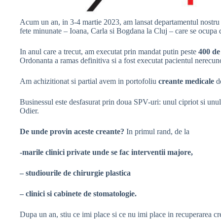
Acum un an, in 3-4 martie 2023, am lansat departamentul nostru d
fete minunate – Ioana, Carla si Bogdana la Cluj – care se ocupa d
In anul care a trecut, am executat prin mandat putin peste
400 de
Ordonanta a ramas definitiva si a fost executat pacientul nerecun
Am achizitionat si partial avem in portofoliu
creante medicale
de
Businessul este desfasurat prin doua SPV-uri: unul cipriot si unul
Odier.
De unde provin aceste creante?
In primul rand, de la
-marile clinici private unde se fac interventii majore,
– studiourile de chirurgie plastica
– clinici si cabinete de stomatologie.
Dupa un an, stiu ce imi place si ce nu imi place in recuperarea cr