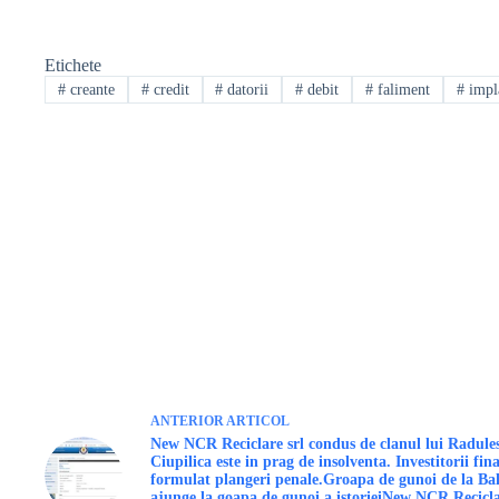
Etichete
#
creante
#
credit
#
datorii
#
debit
#
faliment
#
impl
ANTERIOR
ARTICOL
New NCR Reciclare srl condus de clanul lui Radules
Ciupilica este in prag de insolventa. Investitorii fin
formulat plangeri penale.Groapa de gunoi de la Ba
ajunge la goapa de gunoi a istorieiNew NCR Recicla