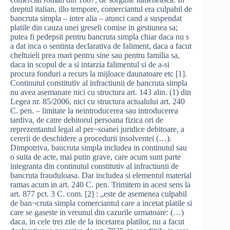
dreptul italian, illo tempore, comerciantul era culpabil de
bancruta simpla – inter alia – atunci cand a suspendat
platile din cauza unei greseli comise in gestiunea sa;
putea fi pedepsit pentru bancruta simpla chiar daca nu s
a dat inca o sentinta declarativa de faliment, daca a facut
cheltuieli prea mari pentru sine sau pentru familia sa,
daca in scopul de a si intarzia falimentul si de a-si
procura fonduri a recurs la mijloace daunatoare etc [1].
Continutul constitutiv al infractiunii de bancruta simpla
nu avea asemanare nici cu structura art. 143 alin. (1) din
Legea nr. 85/2006, nici cu structura actualului art. 240
C. pen. – limitate la neintroducerea sau introducerea
tardiva, de catre debitorul persoana fizica ori de
reprezentantul legal al per¬soanei juridice debitoare, a
cererii de deschidere a procedurii insolventei (…).
Dimpotriva, bancruta simpla includea in continutul sau
o suita de acte, mai putin grave, care acum sunt parte
integranta din continutul constitutiv al infractiunii de
bancruta frauduloasa. Dar includea si elementul material
ramas acum in art. 240 C. pen. Trimitem in acest sens la
art. 877 pct. 3 C. com. [2] : „este de asemenea culpabil
de ban¬cruta simpla comerciantul care a incetat platile si
care se gaseste in vreunul din cazurile urmatoare: (…)
daca, in cele trei zile de la incetarea platilor, nu a facut