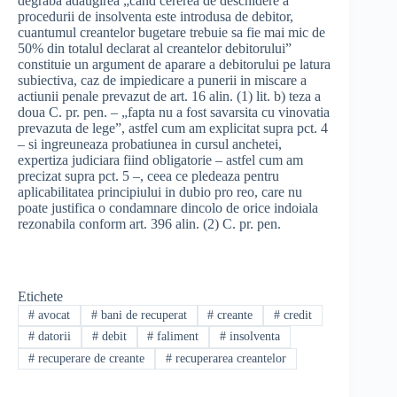
degraba adaugirea „cand cererea de deschidere a
procedurii de insolventa este introdusa de debitor,
cuantumul creantelor bugetare trebuie sa fie mai mic de
50% din totalul declarat al creantelor debitorului”
constituie un argument de aparare a debitorului pe latura
subiectiva, caz de impiedicare a punerii in miscare a
actiunii penale prevazut de art. 16 alin. (1) lit. b) teza a
doua C. pr. pen. – „fapta nu a fost savarsita cu vinovatia
prevazuta de lege”, astfel cum am explicitat supra pct. 4
– si ingreuneaza probatiunea in cursul anchetei,
expertiza judiciara fiind obligatorie – astfel cum am
precizat supra pct. 5 –, ceea ce pledeaza pentru
aplicabilitatea principiului in dubio pro reo, care nu
poate justifica o condamnare dincolo de orice indoiala
rezonabila conform art. 396 alin. (2) C. pr. pen.
Etichete
#
avocat
#
bani de recuperat
#
creante
#
credit
#
datorii
#
debit
#
faliment
#
insolventa
#
recuperare de creante
#
recuperarea creantelor