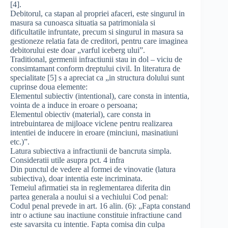
[4].
Debitorul, ca stapan al propriei afaceri, este singurul in
masura sa cunoasca situatia sa patrimoniala si
dificultatile infruntate, precum si singurul in masura sa
gestioneze relatia fata de creditori, pentru care imaginea
debitorului este doar „varful iceberg ului”.
Traditional, germenii infractiunii stau in dol – viciu de
consimtamant conform dreptului civil. In literatura de
specialitate [5] s a apreciat ca „in structura dolului sunt
cuprinse doua elemente:
Elementul subiectiv (intentional), care consta in intentia,
vointa de a induce in eroare o persoana;
Elementul obiectiv (material), care consta in
intrebuintarea de mijloace viclene pentru realizarea
intentiei de inducere in eroare (minciuni, masinatiuni
etc.)”.
Latura subiectiva a infractiunii de bancruta simpla.
Consideratii utile asupra pct. 4 infra
Din punctul de vedere al formei de vinovatie (latura
subiectiva), doar intentia este incriminata.
Temeiul afirmatiei sta in reglementarea diferita din
partea generala a noului si a vechiului Cod penal:
Codul penal prevede in art. 16 alin. (6): „Fapta constand
intr o actiune sau inactiune constituie infractiune cand
este savarsita cu intentie. Fapta comisa din culpa