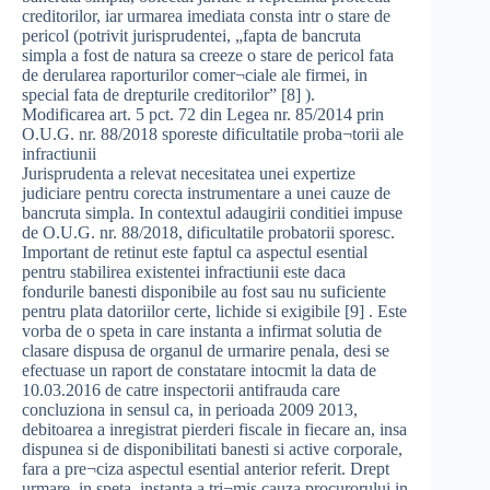
creditorilor, iar urmarea imediata consta intr o stare de
pericol (potrivit jurisprudentei, „fapta de bancruta
simpla a fost de natura sa creeze o stare de pericol fata
de derularea raporturilor comer¬ciale ale firmei, in
special fata de drepturile creditorilor” [8] ).
Modificarea art. 5 pct. 72 din Legea nr. 85/2014 prin
O.U.G. nr. 88/2018 sporeste dificultatile proba¬torii ale
infractiunii
Jurisprudenta a relevat necesitatea unei expertize
judiciare pentru corecta instrumentare a unei cauze de
bancruta simpla. In contextul adaugirii conditiei impuse
de O.U.G. nr. 88/2018, dificultatile probatorii sporesc.
Important de retinut este faptul ca aspectul esential
pentru stabilirea existentei infractiunii este daca
fondurile banesti disponibile au fost sau nu suficiente
pentru plata datoriilor certe, lichide si exigibile [9] . Este
vorba de o speta in care instanta a infirmat solutia de
clasare dispusa de organul de urmarire penala, desi se
efectuase un raport de constatare intocmit la data de
10.03.2016 de catre inspectorii antifrauda care
concluziona in sensul ca, in perioada 2009 2013,
debitoarea a inregistrat pierderi fiscale in fiecare an, insa
dispunea si de disponibilitati banesti si active corporale,
fara a pre¬ciza aspectul esential anterior referit. Drept
urmare, in speta, instanta a tri¬mis cauza procurorului in