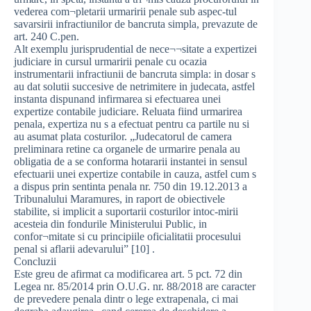
vederea com¬pletarii urmaririi penale sub aspec-tul
savarsirii infractiunilor de bancruta simpla, prevazute de
art. 240 C.pen.
Alt exemplu jurisprudential de nece¬¬sitate a expertizei
judiciare in cursul urmaririi penale cu ocazia
instrumentarii infractiunii de bancruta simpla: in dosar s
au dat solutii succesive de netrimitere in judecata, astfel
instanta dispunand infirmarea si efectuarea unei
expertize contabile judiciare. Reluata fiind urmarirea
penala, expertiza nu s a efectuat pentru ca partile nu si
au asumat plata costurilor. „Judecatorul de camera
preliminara retine ca organele de urmarire penala au
obligatia de a se conforma hotararii instantei in sensul
efectuarii unei expertize contabile in cauza, astfel cum s
a dispus prin sentinta penala nr. 750 din 19.12.2013 a
Tribunalului Maramures, in raport de obiectivele
stabilite, si implicit a suportarii costurilor intoc-mirii
acesteia din fondurile Ministerului Public, in
confor¬mitate si cu principiile oficialitatii procesului
penal si aflarii adevarului” [10] .
Concluzii
Este greu de afirmat ca modificarea art. 5 pct. 72 din
Legea nr. 85/2014 prin O.U.G. nr. 88/2018 are caracter
de prevedere penala dintr o lege extrapenala, ci mai