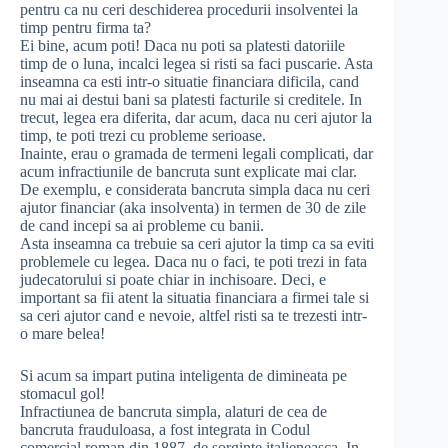
pentru ca nu ceri deschiderea procedurii insolventei la
timp pentru firma ta?
Ei bine, acum poti! Daca nu poti sa platesti datoriile
timp de o luna, incalci legea si risti sa faci puscarie. Asta
inseamna ca esti intr-o situatie financiara dificila, cand
nu mai ai destui bani sa platesti facturile si creditele. In
trecut, legea era diferita, dar acum, daca nu ceri ajutor la
timp, te poti trezi cu probleme serioase.
Inainte, erau o gramada de termeni legali complicati, dar
acum infractiunile de bancruta sunt explicate mai clar.
De exemplu, e considerata bancruta simpla daca nu ceri
ajutor financiar (aka insolventa) in termen de 30 de zile
de cand incepi sa ai probleme cu banii.
Asta inseamna ca trebuie sa ceri ajutor la timp ca sa eviti
problemele cu legea. Daca nu o faci, te poti trezi in fata
judecatorului si poate chiar in inchisoare. Deci, e
important sa fii atent la situatia financiara a firmei tale si
sa ceri ajutor cand e nevoie, altfel risti sa te trezesti intr-
o mare belea!
Si acum sa impart putina inteligenta de dimineata pe
stomacul gol!
Infractiunea de bancruta simpla, alaturi de cea de
bancruta frauduloasa, a fost integrata in Codul
comercial roman din 1887, de sorginte italieneasca. In