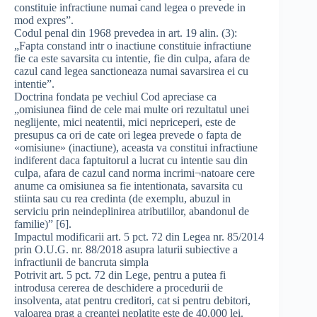
constituie infractiune numai cand legea o prevede in
mod expres”.
Codul penal din 1968 prevedea in art. 19 alin. (3):
„Fapta constand intr o inactiune constituie infractiune
fie ca este savarsita cu intentie, fie din culpa, afara de
cazul cand legea sanctioneaza numai savarsirea ei cu
intentie”.
Doctrina fondata pe vechiul Cod apreciase ca
„omisiunea fiind de cele mai multe ori rezultatul unei
neglijente, mici neatentii, mici nepriceperi, este de
presupus ca ori de cate ori legea prevede o fapta de
«omisiune» (inactiune), aceasta va constitui infractiune
indiferent daca faptuitorul a lucrat cu intentie sau din
culpa, afara de cazul cand norma incrimi¬natoare cere
anume ca omisiunea sa fie intentionata, savarsita cu
stiinta sau cu rea credinta (de exemplu, abuzul in
serviciu prin neindeplinirea atributiilor, abandonul de
familie)” [6].
Impactul modificarii art. 5 pct. 72 din Legea nr. 85/2014
prin O.U.G. nr. 88/2018 asupra laturii subiective a
infractiunii de bancruta simpla
Potrivit art. 5 pct. 72 din Lege, pentru a putea fi
introdusa cererea de deschidere a procedurii de
insolventa, atat pentru creditori, cat si pentru debitori,
valoarea prag a creantei neplatite este de 40.000 lei.