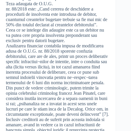
Teza adaugata de O.U.G.
nr. 88/2018 este: „Cand cererea de deschidere a
procedurii de insolventa este introdusa de debitor,
cuantumul creantelor bugetare trebuie sa fie mai mic de
50% din totalul declarat al creantelor debitorului”.
Ceea ce se intelege din adaugire este ca un debitor nu
va putea cere propria insolventa preponderant sau
exclusiv pentru datorii bugetare.
Analizarea financiar contabila impusa de modificarea
adusa de O.U.G. nr. 88/2018 sporeste confuzia
debitorului, care are de ales, printr un proces deliberativ
specific infractiui¬nilor de intentie, intre o conduita sau
alta (licita versus ilicita), in tot cazul amanarea fiind
inerenta procesului de deliberare, ceea ce pune sub
semnul indoielii vinovatia pentru ne¬respec¬tarea
termenului de 6 luni din norma incriminatoare penala.
Din punct de vedere criminologic, putem trimite la
opinia celebrului criminolog francez Jean Pinatel, care
considera inutila incercarea de a separa oamenii in buni
si rai; „psihanaliza ne a invatat in acest sens unele
lucruri pe care le stiam inca de la Decalog. Orice om, in
circumstante exceptionale, poate deveni delincvent” [7].
Inclusiv creditorii au de suferit prin aceasta indoiala si
amanare, avand in vedere ca in cazul infractiunii de
bancruta simpla, obiectul juridic il reprezinta protectia