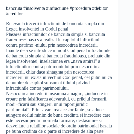
bancruta #insolventa #infractiune #procedura #debitor
#creditor
Relevanta trecerii infractiunii de bancruta simpla din
Legea insolventei in Codul penal
Plasarea infractiunilor de bancruta simpla si bancruta
frau¬du¬¬loasa s a realizat in capitolul infractiuni
contra patrimo¬niului prin nesocotirea increderii.
Inainte de a se introduce in noul Cod penal infractiunile
de bancruta simpla si bancruta frauduloasa, preluate din
legea insolventei, inselaciunea era „nava amiral” a
infractiunilor contra patrimoniului prin nesocotirea
increderii, chiar daca sintagma prin nesocotirea
increderii nu exista in vechiul Cod penal, cel putin nu ca
denumire de capitol subsumat titlului privind
infractiunile contra patrimoniului.
Nesocotirea increderii inseamna amagire, „inducere in
eroare prin falsificarea adevarului, cu prilejul formarii,
modi¬ficarii sau stingerii unui raport juridic
patrimonial”. Prin savarsirea acestor fapte „se aduce
atingere acelui minim de buna credinta si incredere care
este necesar pentru normala formare, desfasurare si
dezvoltare a relatiilor sociale de ordin patrimonial bazata
pe buna credinta de o parte si incredere de alta parte”