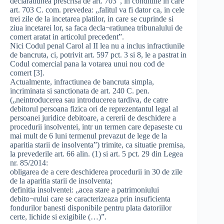
declaratiunea prescrisa de art. 703”, in conditiile in care
art. 703 C. com. prevedea: „falitul va fi dator ca, in cele
trei zile de la incetarea platilor, in care se cuprinde si
ziua incetarei lor, sa faca decla¬ratiunea tribunalului de
comert aratat in articolul precedent”.
Nici Codul penal Carol al II lea nu a inclus infractiunile
de bancruta, ci, potrivit art. 597 pct. 3 si 8, le a pastrat in
Codul comercial pana la votarea unui nou cod de
comert [3].
Actualmente, infractiunea de bancruta simpla,
incriminata si sanctionata de art. 240 C. pen.
(„neintroducerea sau introducerea tardiva, de catre
debitorul persoana fizica ori de reprezentantul legal al
persoanei juridice debitoare, a cererii de deschidere a
procedurii insolventei, intr un termen care depaseste cu
mai mult de 6 luni termenul prevazut de lege de la
aparitia starii de insolventa”) trimite, ca situatie premisa,
la prevederile art. 66 alin. (1) si art. 5 pct. 29 din Legea
nr. 85/2014:
obligarea de a cere deschiderea procedurii in 30 de zile
de la aparitia starii de insolventa;
definitia insolventei: „acea stare a patrimoniului
debito¬rului care se caracterizeaza prin insuficienta
fondurilor banesti disponibile pentru plata datoriilor
certe, lichide si exigibile (…)”.